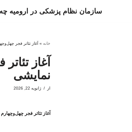
سازمان نظام پزشکی در ارومیه چه 
پرش
به
محتوا
خانه
»
آغاز تئاتر فجر چهل‌وچهارم با اج
نمایشی
از
ژانویه 22, 2026
آغاز تئاتر فجر چهل‌وچهارم با اجرای ۱