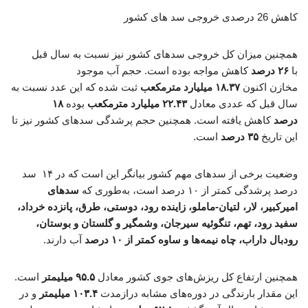
کاهش 26 درصدی خروجی سد های کشور
همچنین میزان کل خروجی سدهای کشور نیز نسبت به سال قبل
با
۲۶ درصد
کاهش مواجه بوده است. حجم آب موجود
مخازن اکنون
۱۸.۳۷ میلیارد مترمکعب
ثبت شده که این عدد نسبت به
سال قبل که عددی معادل
۲۲.۴۳ میلیارد مترمکعب
بوده
۱۸
درصد
کاهش یافته است. همچنین حجم پرشدگی سدهای کشور نیز تا
این تاریخ
۳۵ درصد
است.
وضعیت برخی از سدهای مهم کشور بیانگر این است که در ۱۴ سد
درصد پرشدگی کمتر از ۱۰ درصد است، به‌طوری‌ که
سدهای
امیرکبیر، لار، لتیان-ماملو، زاینده رود، دوستی، طرق، پانزده خرداد،
سفید رود، تهم، تنگوئیه سیرجان، وشمگیر و گلستان و بوستان،
رودبال داراب، چاه نیمه‌ها و ساوه کمتر از ۱۰ درصد
آب دارند.
همچنین ارتفاع کل ریزش‌های جوی کشور معادل
۹۵.۵ میلیمتر
است.
این مقدار بارندگی در دوره‌های مشابه درازمدت
۱۰۳.۴ میلیمتر
و در