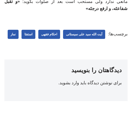
مانعی ندارد ولی مستحب است بعد از صلوات بگوید:
«و تقبل
شفاعتَه، و ارفع درجتَه»
برچسب‌ها:
آیت الله سید علی سیستانی
احکام فقهی
استفتا
نماز
دیدگاهتان را بنویسید
برای نوشتن دیدگاه باید
وارد بشوید
.