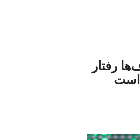
‌ها رفتار
 است