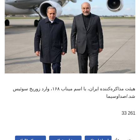
هیئت مذاکره‌کننده ایران، با اسم میناب ۱۶۸، وارد زوریخ سوئیس
شد./صداوسیما
261 33
برچسب‌ها: