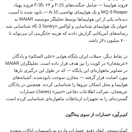
فروند هواپیما — شامل جنگنده‌های F-15 و F-35، ۲۴ فروند پهپاد
MQ-9 Reaper و یک هواپیمای تهاجمی A-10 — نابود شده یا آسیب
دیده‌اند.یکی از این هواپیماها توسط تحلیلگر موسسه MAIAR به
عنوان یک هواپیمای شناسایی و آواکس «E-3 Sentry» شناسایی شد.
رسانه‌های آمریکایی گزارش دادند که هزینه جایگزینی آن می‌تواند تا
۷۰۰ میلیون دلار باشد.
در نقاط دیگر، حملات ایران پایگاه هوایی «علی السالم» و پادگان
«عریفجان» در کویت را نیز هدف قرار داده است. تحلیلگران MAIAR
در تصاویر ماهواره‌ای این پایگاه — که در طول این درگیری بارها
مورد اصابت قرار گرفته — مخازن سوخت نابودشده، آشیانه‌های
هواپیما و محل اسکان نیروها را شناسایی کردند. همچنین در پادگان
عریفجان، شرکت اطلاعات دفاعی «جینز» (Janes) خسارات
گسترده‌ای را به تجهیزات ارتباطات ماهواره‌ای شناسایی کرده است.
کم‌برآورد خسارات از سوی پنتاگون
کمیّت‌سنجی ابعاد دقیق خسارات وارده به تاسیسات ایالات متحده