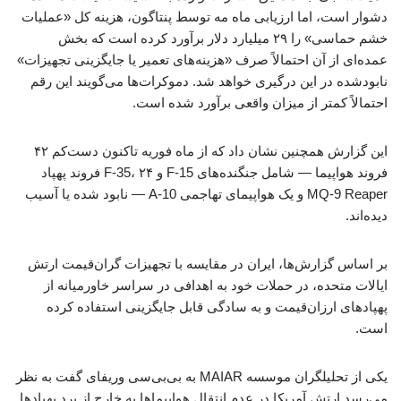
دشوار است، اما ارزیابی ماه مه توسط پنتاگون، هزینه کل «عملیات
خشم حماسی» را ۲۹ میلیارد دلار برآورد کرده است که بخش
عمده‌ای از آن احتمالاً صرف «هزینه‌های تعمیر یا جایگزینی تجهیزات»
نابودشده در این درگیری خواهد شد. دموکرات‌ها می‌گویند این رقم
احتمالاً کمتر از میزان واقعی برآورد شده است.
این گزارش همچنین نشان داد که از ماه فوریه تاکنون دست‌کم ۴۲
فروند هواپیما — شامل جنگنده‌های F-15 و F-35، ۲۴ فروند پهپاد
MQ-9 Reaper و یک هواپیمای تهاجمی A-10 — نابود شده یا آسیب
دیده‌اند.
بر اساس گزارش‌ها، ایران در مقایسه با تجهیزات گران‌قیمت ارتش
ایالات متحده، در حملات خود به اهدافی در سراسر خاورمیانه از
پهپادهای ارزان‌قیمت و به سادگی قابل جایگزینی استفاده کرده
است.
یکی از تحلیلگران موسسه MAIAR به بی‌بی‌سی وریفای گفت به نظر
می‌رسد ارتش آمریکا در عدم انتقال هواپیماها به خارج از برد پهپادها