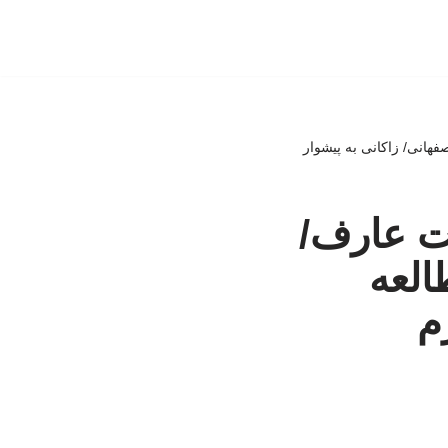
هانی/ زاکانی به پیشوار
ت عارف/
العه
م