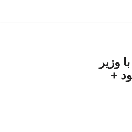
ا وزیر
د +