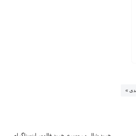
دی »
خرید شال و روسری
خرید فالوور اینستاگرام