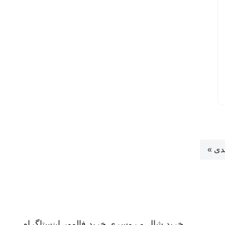
دی »
خرید شال و روسری
خرید فالوور اینستاگرام