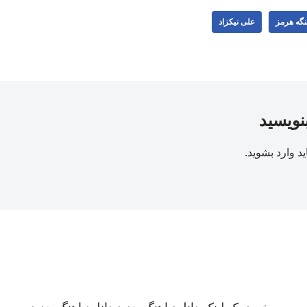
نگه هرمز
علی نیکزاد
بنویسید
ید
وارد بشوید
.