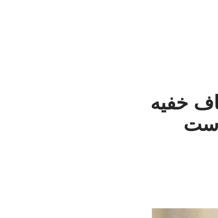
اف خفیه
 است