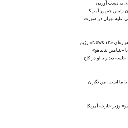
ای به دست آوردن
ن رئیس جمهور آمریکا
می علیه تهران در صورت
به گزارش سازمان نظام پزشکی ارومیه چه وظایف و تعاریفی دارد؟، بر اساس گزارش شبکه ماهواره‌ای «News ۱۲» رژیم
«بنیامین نتانیاهو»
لسه دیدار با او در کاخ
ز با ما است، من نگران
یو» وزیر خارجه آمریکا