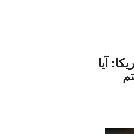
کا: آیا
تم