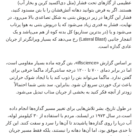
عظیمی از گازهای تحت فشار (مثل دی‌اکسید کربن و بخار آب)
هستند. اگر به فرض بتوانید دهانه آتش‌فشان را با بتن مسدود کنید،
فشار این گازها در زیر درپوش بتنی به شکل تصاعدی بالا می‌رود. در
نهایت، فشار به قدری زیاد می‌شود که یا درپوش بتنی به هوا پرتاب
می‌شود و یا (در بدترین سناریو) کل بدنه کوه از هم می‌پاشد و یک
انفجار جانبی (Lateral Blast) رخ می‌دهد که بسیار ویرانگرتر از جریان
عادی گدازه است.
بر اساس گزارش «iflscience»، بتن گرچه ماده بسیار مقاومی است،
اما در برابر دمای ۷۰۰ تا ۱۲۰۰ درجه سانتی‌گراد ماگما حرفی برای
گفتن ندارد. ماگما می‌تواند بتن را ذوب کند یا با ایجاد شوک حرارتی
باعث ترک خوردن سریع آن شود. بنابراین، سد بتنی شما احتمالاً
زودتر از آنچه فکر کنید به بخشی از جریان مذاب تبدیل می‌شود.
در طول تاریخ، بشر تلاش‌هایی برای تغییر مسیر گدازه‌ها انجام داده
است.در سال ۱۹۷۳ در ایسلند، مردم با استفاده از ۳۰ کیلومتر لوله،
آب دریا را روی گدازه‌ها پاشیدند تا آن‌ها را سرد و سفت کنند. این کار
تا حدی موفق بود، اما آن‌ها دهانه را نبستند، بلکه فقط مسیر جریان