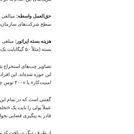
حق‌العمل واسطه:
مبالغی م
سطح شرکت‌های سازمان‌یاف
هزینه بسته اپراتور:
مبلغی 
بسته (مثلاً ۵۰ گیگابایت یک‌ساله) واریز می‌شود.
تصاویر چت‌های استخراج شد
این حوزه شده‌اند. این افرا
امنیت‌کار« یا «۴۰۰ تومن چیزی نیست که بخوام بخورم» )، کاربران را ترغیب به واریز وجه می‌کنند.
گفتنی است که در تمام این
عملاً پولی را بابت یک «ت
قادر به پیگیری قضایی نخواه
از طرف دیگر دریافت کد م