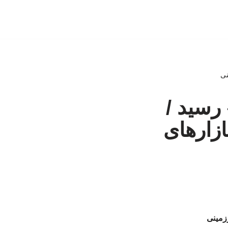
 تومان» رسید /
زارهای