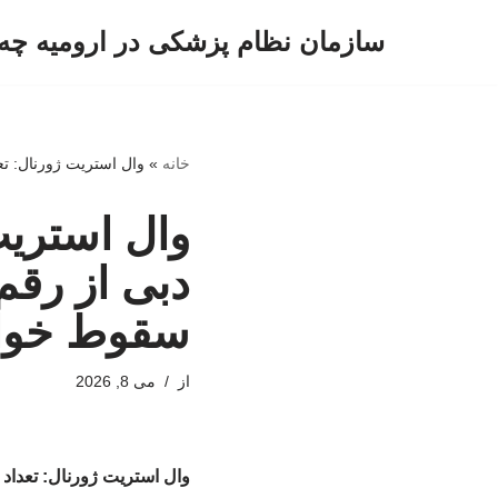
سازمان نظام پزشکی در ارومیه چه 
پرش
به
محتوا
خانه
»
وال استریت ژورنال: تعداد اتاق های پُر هت
وال استریت 
سقوط خواه
از
می 8, 2026
وال استریت ژورنال: تعداد اتاق های پُر هتل‌ها دبی