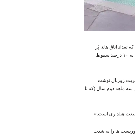
تعداد اتاق های پُر
هتل‌ها در دبی در سه ماهه دوم سال (که تا اول ژوئیه پایان می‌یابد) از رقم ۸۰ درصدی قبل از جنگ به ۱۰ درصد سقوط
تریت ژورنال نوشت:
ر سه ماهه دوم سال (که تا
صنعت هتلداری است.»
ران که از ۲۸ فوریه آغاز شد، تعداد توریست ها را به شدت